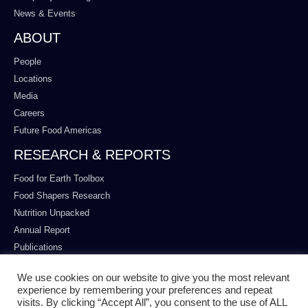
News & Events
ABOUT
People
Locations
Media
Careers
Future Food Americas
RESEARCH & REPORTS
Food for Earth Toolbox
Food Shapers Research
Nutrition Unpacked
Annual Report
Publications
We use cookies on our website to give you the most relevant
experience by remembering your preferences and repeat
visits. By clicking “Accept All”, you consent to the use of ALL
© ALL RIGHTS RESERVED.