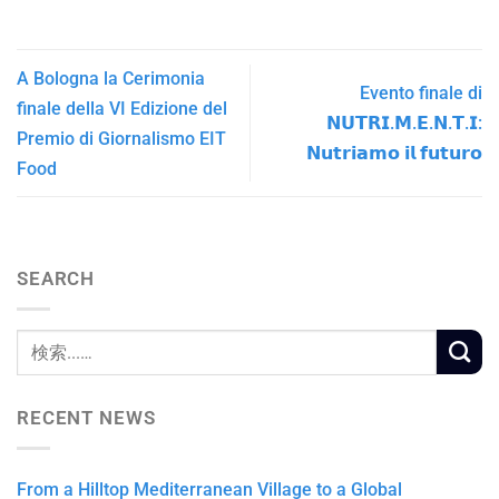
A Bologna la Cerimonia
Evento finale di
finale della VI Edizione del
𝗡𝗨𝗧𝗥𝗜.𝗠.𝗘.𝗡.𝗧.𝗜:
Premio di Giornalismo EIT
𝗡𝘂𝘁𝗿𝗶𝗮𝗺𝗼 𝗶𝗹 𝗳𝘂𝘁𝘂𝗿𝗼
Food
SEARCH
RECENT NEWS
From a Hilltop Mediterranean Village to a Global