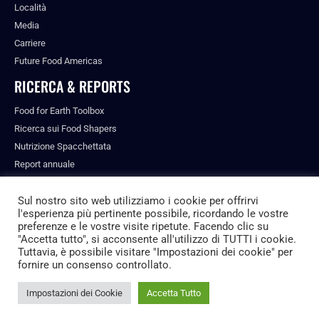
Località
Media
Carriere
Future Food Americas
RICERCA & REPORTS
Food for Earth Toolbox
Ricerca sui Food Shapers
Nutrizione Spacchettata
Report annuale
Pubblicazioni
Sul nostro sito web utilizziamo i cookie per offrirvi
l'esperienza più pertinente possibile, ricordando le vostre
preferenze e le vostre visite ripetute. Facendo clic su
"Accetta tutto", si acconsente all'utilizzo di TUTTI i cookie.
© ALL RIGHTS RESERVED.
Tuttavia, è possibile visitare "Impostazioni dei cookie" per
PRIVACY POLICY
fornire un consenso controllato.
FUTURE FOOD INSTITUTE
Impostazioni dei Cookie
Accetta Tutto