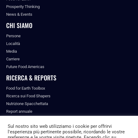
Prosperity Thinking
News & Events
CHI SIAMO
Persone
Località
Media
Carriere
Future Food Americas
RICERCA & REPORTS
Food for Earth Toolbox
Ricerca sui Food Shapers
Nutrizione Spacchettata
Report annuale
Pubblicazioni
Sul nostro sito web utilizziamo i cookie per offrirvi
l'esperienza più pertinente possibile, ricordando le vostre
preferenze e le vostre visite ripetute. Facendo clic su