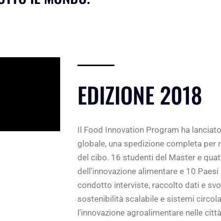
EDIZIONE 2018
Il Food Innovation Program ha lanciat
globale, una spedizione completa per r
del cibo. 16 studenti del Master e quat
dell'innovazione alimentare e 10 Paesi 
condotto interviste, raccolto dati e svo
sostenibilità scalabile e sistemi circolar
l'innovazione agroalimentare nelle città i