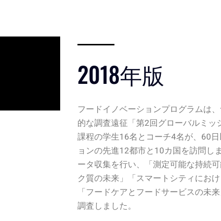
2018年版
フードイノベーションプログラムは、
的な調査遠征「第2回グローバルミッ
課程の学生16名とコーチ4名が、60
ョンの先進12都市と10カ国を訪問し
ータ収集を行い、「測定可能な持続可
ク質の未来」「スマートシティにおけ
「フードケアとフードサービスの未来
調査しました。