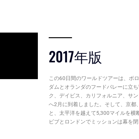
2017年版
この60日間のワールドツアーは、ボ
ダムとオランダのフードバレーに立ち
ク、デイビス、カリフォルニア、サン
へ2月に到着しました。そして、京都
と、太平洋を越えて5,300マイルを
ビブとロンドンでミッションは幕を閉