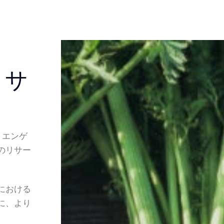
リサ
・エンゲ
のリサー
における
に、より