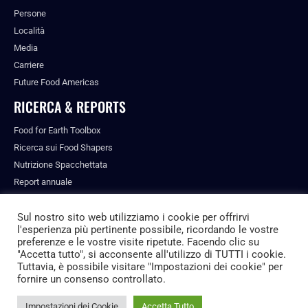
Persone
Località
Media
Carriere
Future Food Americas
RICERCA & REPORTS
Food for Earth Toolbox
Ricerca sui Food Shapers
Nutrizione Spacchettata
Report annuale
Pubblicazioni
Sul nostro sito web utilizziamo i cookie per offrirvi
l'esperienza più pertinente possibile, ricordando le vostre
preferenze e le vostre visite ripetute. Facendo clic su
"Accetta tutto", si acconsente all'utilizzo di TUTTI i cookie.
© ALL RIGHTS RESERVED.
Tuttavia, è possibile visitare "Impostazioni dei cookie" per
PRIVACY POLICY
fornire un consenso controllato.
FUTURE FOOD INSTITUTE
Impostazioni dei Cookie
Accetta Tutto