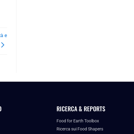
tà e
O
RICERCA & REPORTS
Food for Earth Toolbox
Ricerca sui Food Shapers