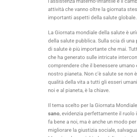
l'assistenza materno-infantile e il cam
attività che vanno oltre la giornata ste
importanti aspetti della salute globale.
La Giornata mondiale della salute è un
della salute pubblica. Sulla scia di un
di salute è più importante che mai. Tut
che ha generato sulle intricate interc
comprendere che il benessere umano e l
nostro pianeta. Non c'è salute se non è p
qualità della vita a tutti gli esseri uma
noi e al pianeta, è la chiave.
Il tema scelto per la Giornata Mondial
sano
, evidenzia perfettamente il ruolo
fa bene a noi, ma è anche un modo per pr
migliorare la giustizia sociale, salvagu