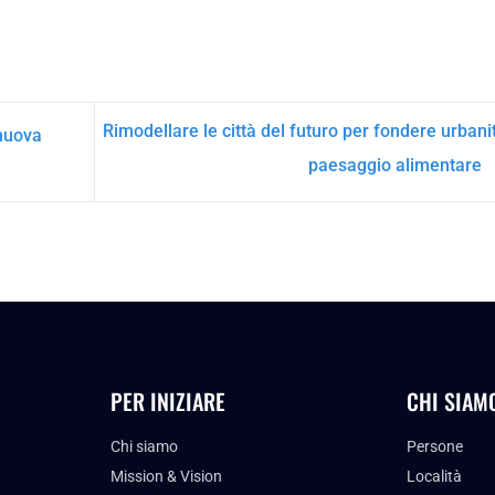
Rimodellare le città del futuro per fondere urbani
 nuova
paesaggio alimentare
PER INIZIARE
CHI SIAM
Chi siamo
Persone
Mission & Vision
Località