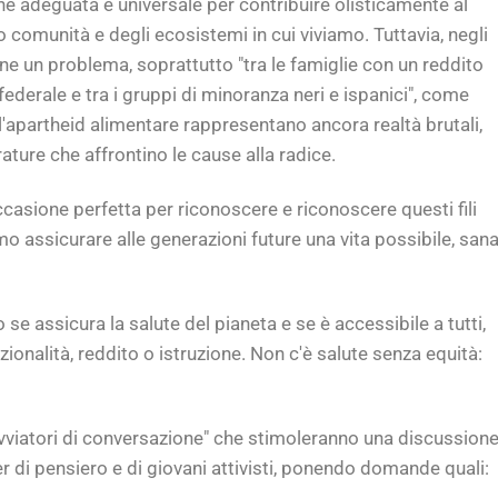
e adeguata e universale per contribuire olisticamente al
o comunità e degli ecosistemi in cui viviamo. Tuttavia, negli
ane un problema, soprattutto "tra le famiglie con un reddito
 federale e tra i gruppi di minoranza neri e ispanici", come
 e l'apartheid alimentare rappresentano ancora realtà brutali,
ture che affrontino le cause alla radice.
ccasione perfetta per riconoscere e riconoscere questi fili
amo assicurare alle generazioni future una vita possibile, sana
 se assicura la salute del pianeta e se è accessibile a tutti,
onalità, reddito o istruzione. Non c'è salute senza equità:
"Avviatori di conversazione" che stimoleranno una discussion
r di pensiero e di giovani attivisti, ponendo domande quali: