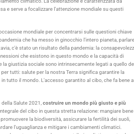
biamento climatico. La celebrazione è caratterizzata da
ssa e serve a focalizzare l'attenzione mondiale su questi
'occasione mondiale per concentrarsi sulle questioni chiave
a pandemia che ha messo in ginocchio l'intero pianeta, parlar
tavia, c'è stato un risultato della pandemia: la consapevolez
onnessioni che esistono in questo mondo e la capacità di
a giustizia sociale sono intrinsecamente legati a quello de
er tutti: salute per la nostra Terra significa garantire la
ni in tutto il mondo. L'accesso garantito al cibo, che fa bene a
e della Salute 2021,
costruire un mondo più giusto e più
 integrale del cibo in questa stretta relazione: mangiare bene
omuovere la biodiversità, assicurare la fertilità dei suoli,
ardare l'uguaglianza e mitigare i cambiamenti climatici.