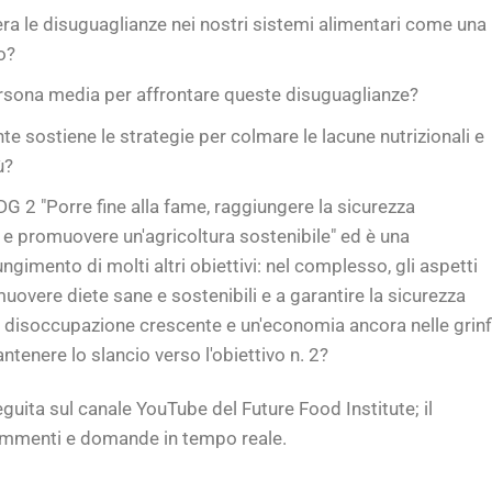
ra le disuguaglianze nei nostri sistemi alimentari come una
o?
rsona media per affrontare queste disuguaglianze?
e sostiene le strategie per colmare le lacune nutrizionali e
ù?
SDG 2 "Porre fine alla fame, raggiungere la sicurezza
 e promuovere un'agricoltura sostenibile" ed è una
gimento di molti altri obiettivi: nel complesso, gli aspetti
uovere diete sane e sostenibili e a garantire la sicurezza
na disoccupazione crescente e un'economia ancora nelle grinf
nere lo slancio verso l'obiettivo n. 2?
guita sul canale YouTube del Future Food Institute; il
ommenti e domande in tempo reale.