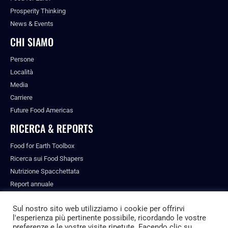
Prosperity Thinking
News & Events
CHI SIAMO
Persone
Località
Media
Carriere
Future Food Americas
RICERCA & REPORTS
Food for Earth Toolbox
Ricerca sui Food Shapers
Nutrizione Spacchettata
Report annuale
Pubblicazioni
Sul nostro sito web utilizziamo i cookie per offrirvi
l'esperienza più pertinente possibile, ricordando le vostre
preferenze e le vostre visite ripetute. Facendo clic su