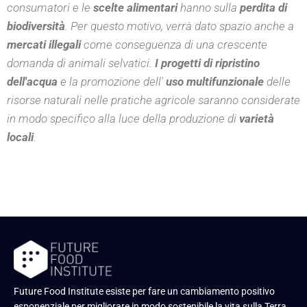
consumatori e le
scelte alimentari
hanno sulla
perdita di
biodiversità
. Per questo motivo, verrà dato spazio anche a
mercati illegali
come conseguenza di una crescente
domanda di animali selvatici.
I progetti di ripristino
dell'acqua
e la promozione dell'
uso multifunzionale
delle
risorse naturali nelle pratiche agricole saranno considerate
in modo specifico alla luce della produzione di
varietà
locali
.
Future Food Institute esiste per fare un cambiamento positivo
esponenziale per migliorare in modo sostenibile la vita sulla Terra