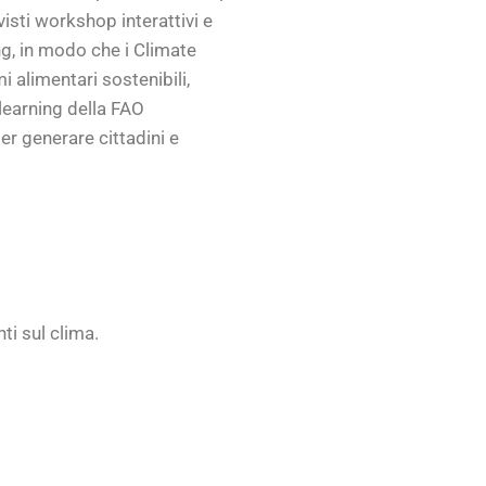
visti workshop interattivi e
ng, in modo che i Climate
i alimentari sostenibili,
elearning della FAO
r generare cittadini e
nti sul clima.