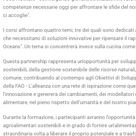
competenze necessarie oggi per affrontare le sfide del nos
ci accoglie".
I corsi affrontano quattro temi, tre dei quali sono dedicati a
che necessitano di soluzioni innovative per ripensare il r
Oceans". Un tema si concentrerà invece sulla cucina come 
Questa partnership rappresenta un'opportunità per svilupp
sostenibili, della gestione sostenibile delle risorse naturali
comune, contribuendo al contempo agli Obiettivi di Svilupp
della FAO - L'alleanza con una rete di ispirazione come que
l'innovazione e genererà dei cambiamenti, dei modellatori d
alimentare, nel pieno rispetto dell'umanità e del nostro pia
Durante la formazione, i partecipanti avranno l'opportunità 
agroalimentari sostenibili e in grado di fornire un'alimenta
straordinaria volta a liberare il proprio potenziale e a tra