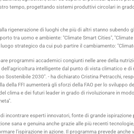
tro tempo, progettando sistemi produttivi circolari in grad
lla rigenerazione di luoghi che più di altri stanno subendo gli
apporto tra uomo e ambiente: "Climate Smart Cities", "Clima
luogo strategico da cui può partire il cambiamento: "Climat
are programmi accademici congiunti nelle aree della nutrizio
, dell'agricoltura intelligente dal punto di vista climatico e di
o Sostenibile 2030". - ha dichiarato Cristina Petracchi, resp
lla della FFI aumenterà gli sforzi della FAO per lo sviluppo 
el clima e dei futuri leader in grado di rivoluzionare in mod
neta".
di incontrare esperti innovatori, fonte di grande ispirazione
zione sana e genuina anche grazie alle più recenti tecnologie,
sformare l'ispirazione in azione. Il programma prevede anche vi