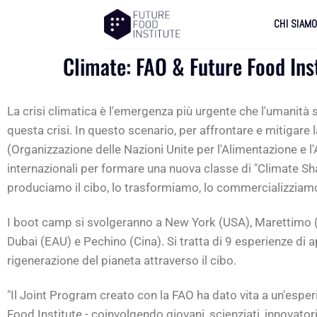
CHI SIAM
Climate: FAO & Future Food In
La crisi climatica è l'emergenza più urgente che l'umanità 
questa crisi. In questo scenario, per affrontare e mitigare 
(Organizzazione delle Nazioni Unite per l'Alimentazione e 
internazionali per formare una nuova classe di "Climate Sha
produciamo il cibo, lo trasformiamo, lo commercializziam
I boot camp si svolgeranno a New York (USA), Marettimo (Ita
Dubai (EAU) e Pechino (Cina). Si tratta di 9 esperienze di
rigenerazione del pianeta attraverso il cibo.
"Il Joint Program creato con la FAO ha dato vita a un'esper
Food Institute - coinvolgendo giovani, scienziati, innovator