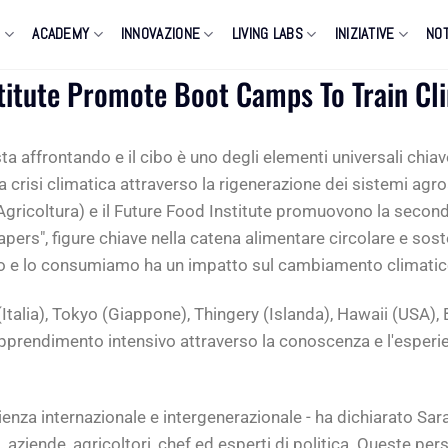
O
ACADEMY
INNOVAZIONE
LIVING LABS
INIZIATIVE
NOT
stitute Promote Boot Camps To Train Cl
sta affrontando e il cibo è uno degli elementi universali chia
la crisi climatica attraverso la rigenerazione dei sistemi agro
l'Agricoltura) e il Future Food Institute promuovono la seco
pers", figure chiave nella catena alimentare circolare e soste
o e lo consumiamo ha un impatto sul cambiamento climatico
lia), Tokyo (Giappone), Thingery (Islanda), Hawaii (USA), Bru
 apprendimento intensivo attraverso la conoscenza e l'esperi
ienza internazionale e intergenerazionale - ha dichiarato Sar
i, aziende, agricoltori, chef ed esperti di politica. Queste p