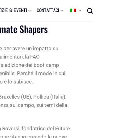
IZIE & EVENTI
CONTATTACI
imate Shapers
ve per avere un impatto su
alimentari, la FAO
nda edizione dei boot camp
nibile. Perché il modo in cui
 e lo subisce.
xelles (UE), Pollica (Italia),
enza sul campo, sui temi della
a Roversi, fondatrice del Future
ersone stanno creando le nuove