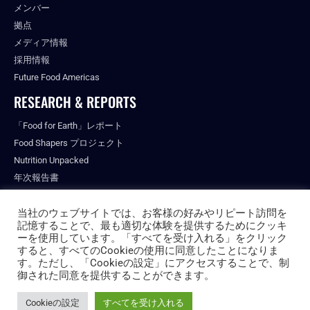
メンバー
拠点
メディア情報
採用情報
Future Food Americas
RESEARCH & REPORTS
「Food for Earth」レポート
Food Shapers プロジェクト
Nutrition Unpacked
年次報告書
出版物
当社のウェブサイトでは、お客様の好みやリピート訪問を
記憶することで、最も適切な体験を提供するためにクッキ
ーを使用しています。「すべてを受け入れる」をクリック
すると、すべてのCookieの使用に同意したことになりま
© ALL RIGHTS RESERVED.
す。ただし、「Cookieの設定」にアクセスすることで、制
PRIVACY POLICY
御された同意を提供することができます。
FUTURE FOOD INSTITUTE
Cookieの設定
すべてを受け入れる