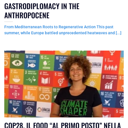
GASTRODIPLOMACY IN THE
ANTHROPOCENE
From Mediterranean Roots to Regenerative Action This past
summer, while Europe battled unprecedented heatwaves and [...]
COP28, IL FOOD “AL PRIMO POSTO” NELLA