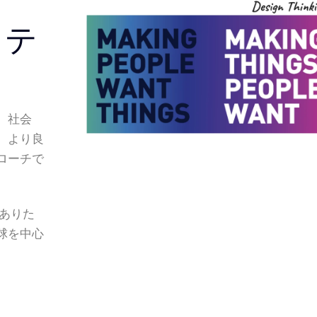
リテ
、社会
、より良
ローチで
ありた
球を中心