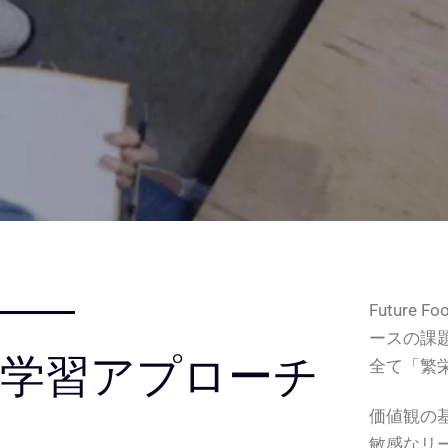
Futur
ースの課
学習アプローチ
全て「繁
価値観の
敏感なリ