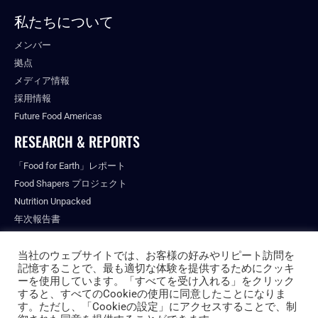
私たちについて
メンバー
拠点
メディア情報
採用情報
Future Food Americas
RESEARCH & REPORTS
「Food for Earth」レポート
Food Shapers プロジェクト
Nutrition Unpacked
年次報告書
出版物
当社のウェブサイトでは、お客様の好みやリピート訪問を
記憶することで、最も適切な体験を提供するためにクッキ
ーを使用しています。「すべてを受け入れる」をクリック
すると、すべてのCookieの使用に同意したことになりま
© ALL RIGHTS RESERVED.
す。ただし、「Cookieの設定」にアクセスすることで、制
PRIVACY POLICY