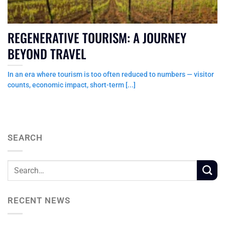
REGENERATIVE TOURISM: A JOURNEY
BEYOND TRAVEL
In an era where tourism is too often reduced to numbers — visitor
counts, economic impact, short-term [...]
SEARCH
RECENT NEWS