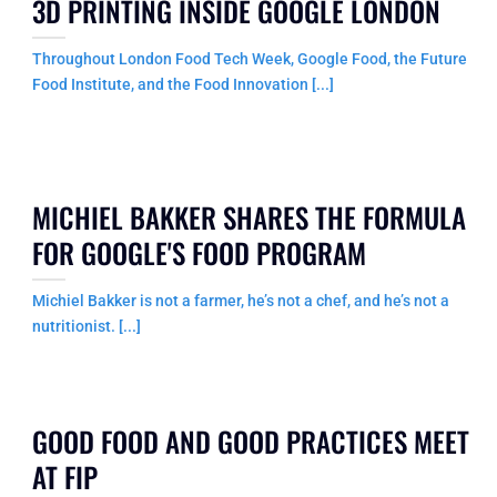
3D PRINTING INSIDE GOOGLE LONDON
Throughout London Food Tech Week, Google Food, the Future
Food Institute, and the Food Innovation [...]
MICHIEL BAKKER SHARES THE FORMULA
FOR GOOGLE'S FOOD PROGRAM
Michiel Bakker is not a farmer, he’s not a chef, and he’s not a
nutritionist. [...]
GOOD FOOD AND GOOD PRACTICES MEET
AT FIP