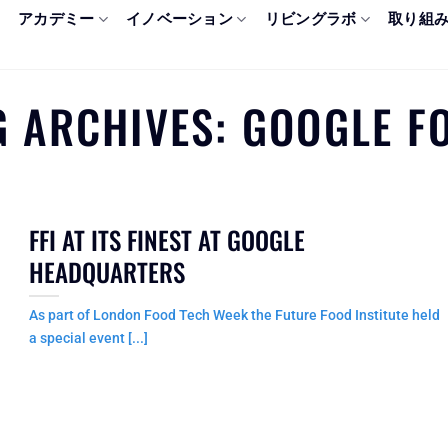
アカデミー
イノベーション
リビングラボ
取り組
G ARCHIVES:
GOOGLE F
FFI AT ITS FINEST AT GOOGLE
HEADQUARTERS
As part of London Food Tech Week the Future Food Institute held
a special event [...]