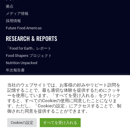
拠点
メディア情報
採用情報
Future Food Americas
RESEARCH & REPORTS
「Food for Earth」レポート
Food Shapers プロジェクト
Nutrition Unpacked
年次報告書
出版物
当社のウェブサイトでは、お客様の好みやリピート訪問を
記憶することで、最も適切な体験を提供するためにクッキ
ーを使用しています。「すべてを受け入れる」をクリック
すると、すべてのCookieの使用に同意したことになりま
© ALL RIGHTS RESERVED.
す。ただし、「Cookieの設定」にアクセスすることで、制
PRIVACY POLICY
御された同意を提供することができます。
FUTURE FOOD INSTITUTE
Cookieの設定
すべてを受け入れる